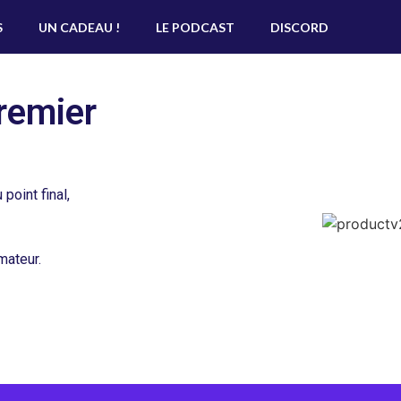
S
UN CADEAU !
LE PODCAST
DISCORD
remier
point final,
mateur.