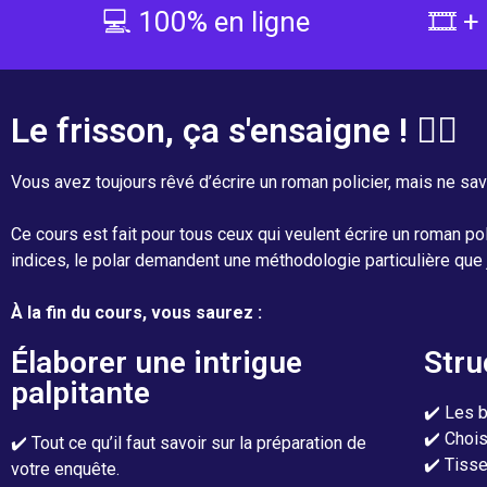
💻 100% en ligne
🎞️ 
Le frisson, ça s'ensaigne ! 🕵️‍♂️
Vous avez toujours rêvé d’écrire un roman policier, mais ne 
Ce cours est fait pour tous ceux qui veulent écrire un roman p
indices, le polar demandent une méthodologie particulière que 
À la fin du cours, vous saurez :
Élaborer une intrigue
Stru
palpitante
✔️ Les 
✔️ Chois
✔️ Tout ce qu’il faut savoir sur la préparation de
✔️ Tisse
votre enquête.