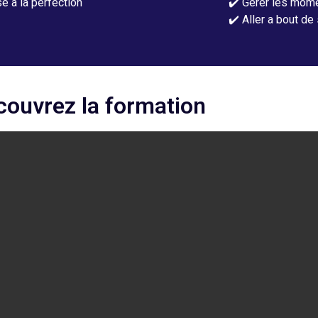
 à la perfection
✔️ Gérer les mome
✔️ Aller a bout de 
couvrez la formation